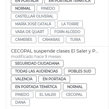
EN PORTADA
EN PORTADA TEMÁTICA
NORMAL
PINEDO
CASTELLAR OLIVERAL
MARÍA JOSÉ CATALÁ
LA TORRE
VARA DE QUART
FORN ALCEDO
CÀMERES
CÁMARAS
TURIA
CECOPAL suspende clases El Saler y Pinedo València
modificado hace 9 meses
SEGURIDAD CIUDADANA
TODAS LAS AUDIENCIAS
POBLES SUD
VALENCIA
EN PORTADA
EN PORTADA TEMÁTICA
NORMAL
PINEDO
EL SALER
CECOPAL
DANA