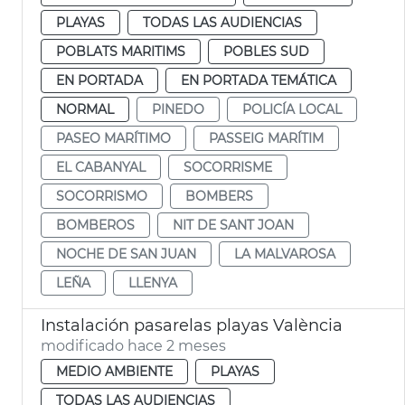
PLAYAS
TODAS LAS AUDIENCIAS
POBLATS MARITIMS
POBLES SUD
EN PORTADA
EN PORTADA TEMÁTICA
NORMAL
PINEDO
POLICÍA LOCAL
PASEO MARÍTIMO
PASSEIG MARÍTIM
EL CABANYAL
SOCORRISME
SOCORRISMO
BOMBERS
BOMBEROS
NIT DE SANT JOAN
NOCHE DE SAN JUAN
LA MALVAROSA
LEÑA
LLENYA
Instalación pasarelas playas València
modificado hace 2 meses
MEDIO AMBIENTE
PLAYAS
TODAS LAS AUDIENCIAS