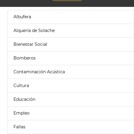
Albufera
Alquería de Solache
Bienestar Social
Bomberos
Contaminación Acústica
Cultura
Educación
Empleo
Fallas