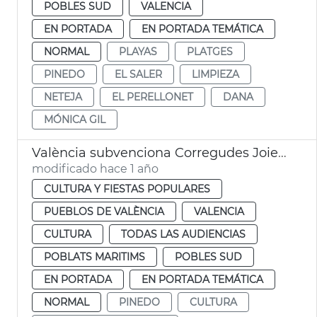
POBLES SUD
VALENCIA
EN PORTADA
EN PORTADA TEMÁTICA
NORMAL
PLAYAS
PLATGES
PINEDO
EL SALER
LIMPIEZA
NETEJA
EL PERELLONET
DANA
MÓNICA GIL
València subvenciona Corregudes Joies de Pinedo
modificado hace 1 año
CULTURA Y FIESTAS POPULARES
PUEBLOS DE VALÈNCIA
VALENCIA
CULTURA
TODAS LAS AUDIENCIAS
POBLATS MARITIMS
POBLES SUD
EN PORTADA
EN PORTADA TEMÁTICA
NORMAL
PINEDO
CULTURA