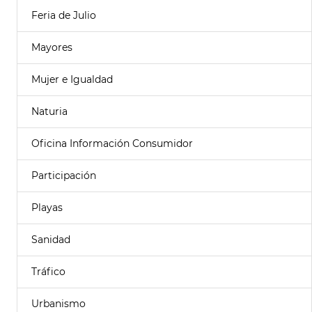
Feria de Julio
Mayores
Mujer e Igualdad
Naturia
Oficina Información Consumidor
Participación
Playas
Sanidad
Tráfico
Urbanismo