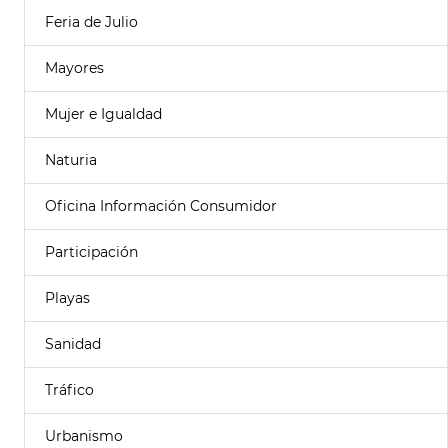
Feria de Julio
Mayores
Mujer e Igualdad
Naturia
Oficina Información Consumidor
Participación
Playas
Sanidad
Tráfico
Urbanismo