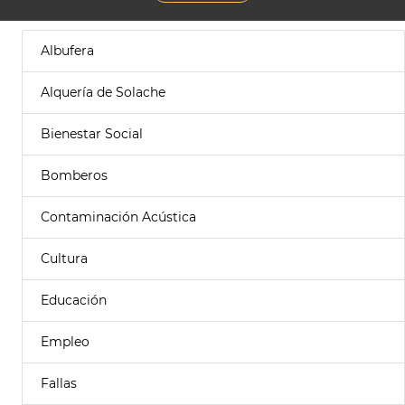
Albufera
Alquería de Solache
Bienestar Social
Bomberos
Contaminación Acústica
Cultura
Educación
Empleo
Fallas