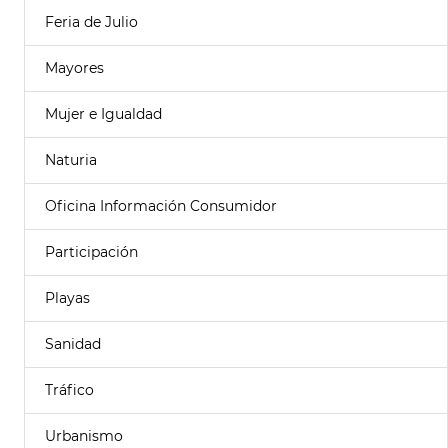
Feria de Julio
Mayores
Mujer e Igualdad
Naturia
Oficina Información Consumidor
Participación
Playas
Sanidad
Tráfico
Urbanismo