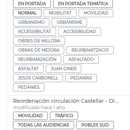
EN PORTADA
EN PORTADA TEMÁTICA
NORMAL
MOBILITAT
MOVILIDAD
URBANISMO
URBANISME
ACCESSIBILITAT
ACCESIBILIDAD
OBRES DE MILLORA
OBRAS DE MEJORA
REURBANITZACIÓ
REURBANIZACIÓN
ASFALTADO
ASFALTAT
JUAN GINER
JESÚS CARBONELL
PEDANÍAS
PEDANIES
Reordenación circulación Castellar - Oliveral
modificado hace 1 año
MOVILIDAD
TRÁFICO
TODAS LAS AUDIENCIAS
POBLES SUD