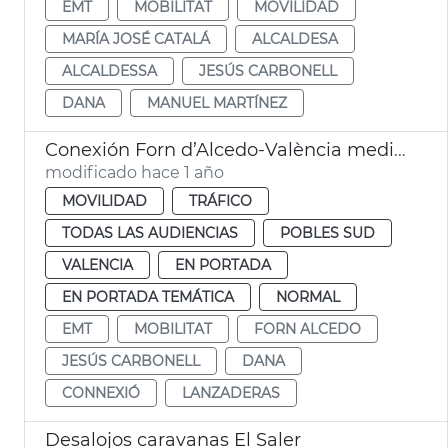
EMT
MOBILITAT
MOVILIDAD
MARÍA JOSÉ CATALÁ
ALCALDESA
ALCALDESSA
JESÚS CARBONELL
DANA
MANUEL MARTÍNEZ
Conexión Forn d’Alcedo-València mediante autobuses lanzadera EMT
modificado hace 1 año
MOVILIDAD
TRÁFICO
TODAS LAS AUDIENCIAS
POBLES SUD
VALENCIA
EN PORTADA
EN PORTADA TEMÁTICA
NORMAL
EMT
MOBILITAT
FORN ALCEDO
JESÚS CARBONELL
DANA
CONNEXIÓ
LANZADERAS
Desalojos caravanas El Saler