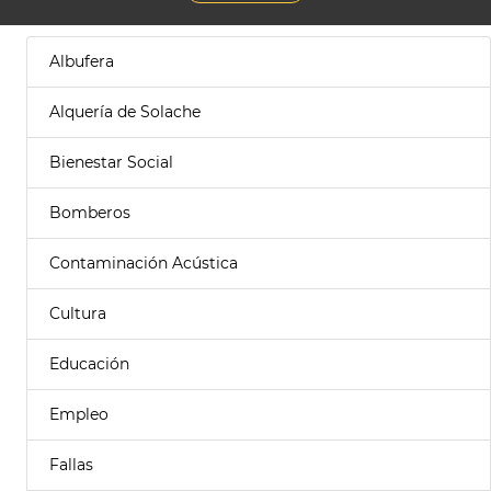
Albufera
Alquería de Solache
Bienestar Social
Bomberos
Contaminación Acústica
Cultura
Educación
Empleo
Fallas