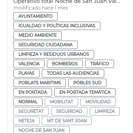
Operativo total Noche de San Juan València. Movilidad, limpieza y seguridad
modificado hace 1 mes
AYUNTAMIENTO
IGUALDAD Y POLÍTICAS INCLUSIVAS
MEDIO AMBIENTE
SEGURIDAD CIUDADANA
LIMPIEZA Y RESIDUOS URBANOS
VALENCIA
BOMBEROS
TRÁFICO
PLAYAS
TODAS LAS AUDIENCIAS
POBLATS MARITIMS
POBLES SUD
EN PORTADA
EN PORTADA TEMÁTICA
NORMAL
MOBILITAT
MOVILIDAD
SEGURETAT
SEGURIDAD
LIMPIEZA
NETEJA
NIT DE SANT JOAN
NOCHE DE SAN JUAN