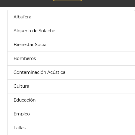
Albufera
Alquería de Solache
Bienestar Social
Bomberos
Contaminación Acústica
Cultura
Educación
Empleo
Fallas