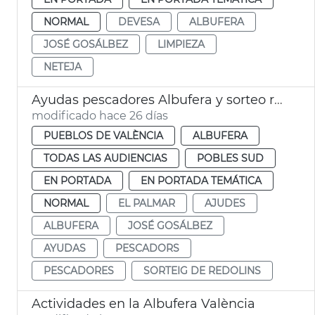
NORMAL
DEVESA
ALBUFERA
JOSÉ GOSÁLBEZ
LIMPIEZA
NETEJA
Ayudas pescadores Albufera y sorteo redondeles València
modificado hace 26 días
PUEBLOS DE VALÈNCIA
ALBUFERA
TODAS LAS AUDIENCIAS
POBLES SUD
EN PORTADA
EN PORTADA TEMÁTICA
NORMAL
EL PALMAR
AJUDES
ALBUFERA
JOSÉ GOSÁLBEZ
AYUDAS
PESCADORS
PESCADORES
SORTEIG DE REDOLINS
Actividades en la Albufera València