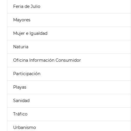
Feria de Julio
Mayores
Mujer e Igualdad
Naturia
Oficina Información Consumidor
Participación
Playas
Sanidad
Tráfico
Urbanismo