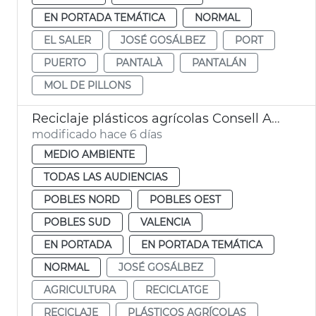
EN PORTADA TEMÁTICA
NORMAL
EL SALER
JOSÉ GOSÁLBEZ
PORT
PUERTO
PANTALÀ
PANTALÁN
MOL DE PILLONS
Reciclaje plásticos agrícolas Consell Agrari València
modificado hace 6 días
MEDIO AMBIENTE
TODAS LAS AUDIENCIAS
POBLES NORD
POBLES OEST
POBLES SUD
VALENCIA
EN PORTADA
EN PORTADA TEMÁTICA
NORMAL
JOSÉ GOSÁLBEZ
AGRICULTURA
RECICLATGE
RECICLAJE
PLÁSTICOS AGRÍCOLAS