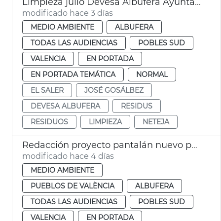
Limpieza julio Devesa Albufera Ayuntamiento València
modificado hace 3 días
MEDIO AMBIENTE
ALBUFERA
TODAS LAS AUDIENCIAS
POBLES SUD
VALENCIA
EN PORTADA
EN PORTADA TEMÁTICA
NORMAL
EL SALER
JOSÉ GOSÁLBEZ
DEVESA ALBUFERA
RESIDUS
RESIDUOS
LIMPIEZA
NETEJA
Redacción proyecto pantalán nuevo pantalán puerto de El Saler València
modificado hace 4 días
MEDIO AMBIENTE
PUEBLOS DE VALÈNCIA
ALBUFERA
TODAS LAS AUDIENCIAS
POBLES SUD
VALENCIA
EN PORTADA