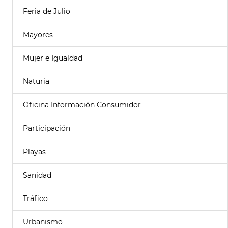
Feria de Julio
Mayores
Mujer e Igualdad
Naturia
Oficina Información Consumidor
Participación
Playas
Sanidad
Tráfico
Urbanismo