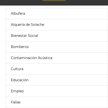
Albufera
Alquería de Solache
Bienestar Social
Bomberos
Contaminación Acústica
Cultura
Educación
Empleo
Fallas