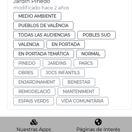
Jardín Pinedo
modificado hace 2 años
MEDIO AMBIENTE
PUEBLOS DE VALÈNCIA
TODAS LAS AUDIENCIAS
POBLES SUD
VALENCIA
EN PORTADA
EN PORTADA TEMÁTICA
NORMAL
PINEDO
JARDINS
PARCS
OBRES
JOCS INFANTILS
ENJARDINAMENT
BENESTAR
REMODELACIÓ
MANTENIMENT
ESPAIS VERDS
VIDA COMUNITÀRIA
Nuestras Apps
Páginas de Interés