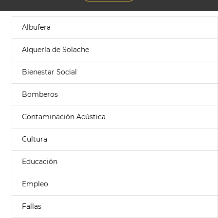
Albufera
Alquería de Solache
Bienestar Social
Bomberos
Contaminación Acústica
Cultura
Educación
Empleo
Fallas