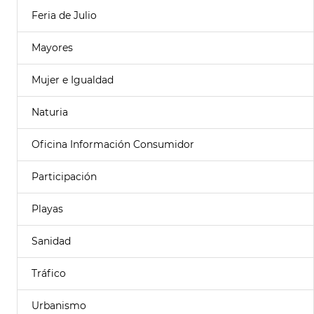
Feria de Julio
Mayores
Mujer e Igualdad
Naturia
Oficina Información Consumidor
Participación
Playas
Sanidad
Tráfico
Urbanismo