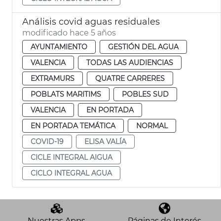
Análisis covid aguas residuales
modificado hace 5 años
AYUNTAMIENTO
GESTIÓN DEL AGUA
VALENCIA
TODAS LAS AUDIENCIAS
EXTRAMURS
QUATRE CARRERES
POBLATS MARITIMS
POBLES SUD
VALENCIA
EN PORTADA
EN PORTADA TEMÁTICA
NORMAL
COVID-19
ELISA VALÍA
CICLE INTEGRAL AIGUA
CICLO INTEGRAL AGUA
Nuestras Apps
Páginas de Interés