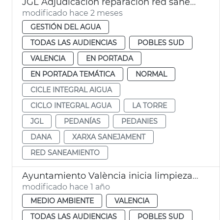
JGL Adjudicación reparación red saneamiento La Torre
modificado hace 2 meses
GESTIÓN DEL AGUA
TODAS LAS AUDIENCIAS
POBLES SUD
VALENCIA
EN PORTADA
EN PORTADA TEMÁTICA
NORMAL
CICLE INTEGRAL AIGUA
CICLO INTEGRAL AGUA
LA TORRE
JGL
PEDANÍAS
PEDANIES
DANA
XARXA SANEJAMENT
RED SANEAMIENTO
Ayuntamiento València inicia limpieza nuevo cauce Turia dana
modificado hace 1 año
MEDIO AMBIENTE
VALENCIA
TODAS LAS AUDIENCIAS
POBLES SUD