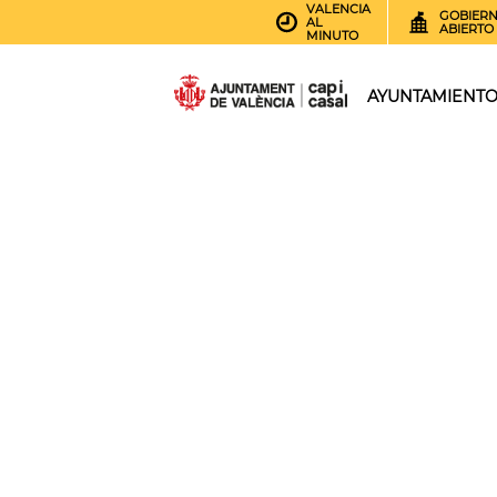
VALENCIA
GOBIER
AL
ABIERTO
MINUTO
AYUNTAMIENT