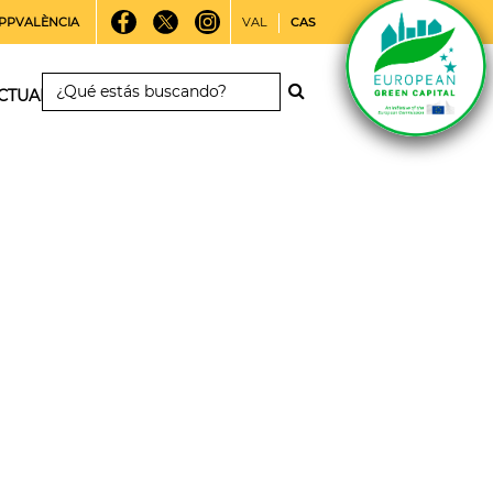
PPVALÈNCIA
VAL
CAS
CTUALIDAD