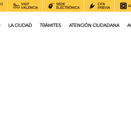
NO
VISIT
SEDE
CITA
A
VALENCIA
ELECTRÓNICA
PREVIA
O
LA CIUDAD
TRÁMITES
ATENCIÓN CIUDADANA
A