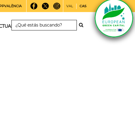
PPVALÈNCIA
VAL
CAS
CTUALIDAD