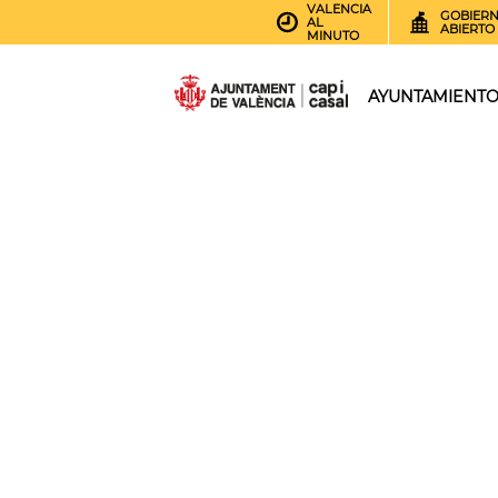
VALENCIA
GOBIER
AL
ABIERTO
MINUTO
AYUNTAMIENT