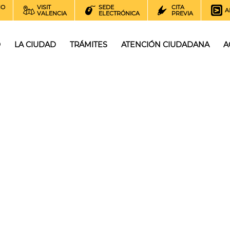
NO
VISIT
SEDE
CITA
A
VALENCIA
ELECTRÓNICA
PREVIA
O
LA CIUDAD
TRÁMITES
ATENCIÓN CIUDADANA
A