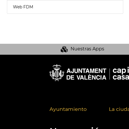
Web FDM
Nuestras Apps
Ayuntamiento
La ciud