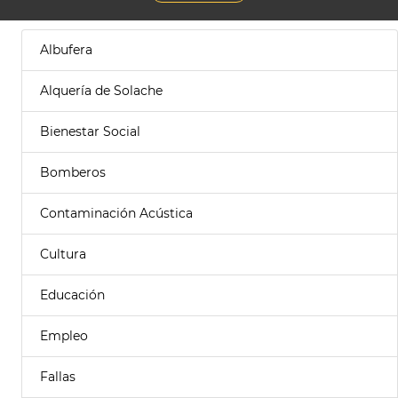
Albufera
Alquería de Solache
Bienestar Social
Bomberos
Contaminación Acústica
Cultura
Educación
Empleo
Fallas