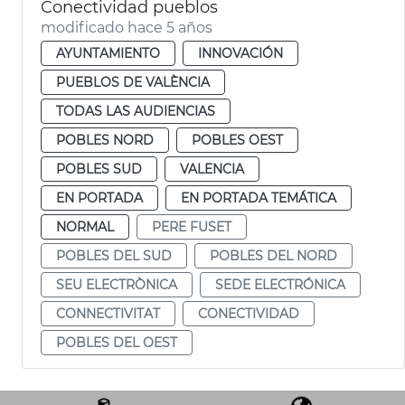
Conectividad pueblos
modificado hace 5 años
AYUNTAMIENTO
INNOVACIÓN
PUEBLOS DE VALÈNCIA
TODAS LAS AUDIENCIAS
POBLES NORD
POBLES OEST
POBLES SUD
VALENCIA
EN PORTADA
EN PORTADA TEMÁTICA
NORMAL
PERE FUSET
POBLES DEL SUD
POBLES DEL NORD
SEU ELECTRÒNICA
SEDE ELECTRÓNICA
CONNECTIVITAT
CONECTIVIDAD
POBLES DEL OEST