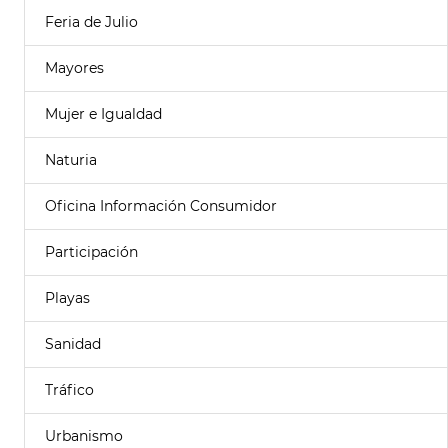
Feria de Julio
Mayores
Mujer e Igualdad
Naturia
Oficina Información Consumidor
Participación
Playas
Sanidad
Tráfico
Urbanismo