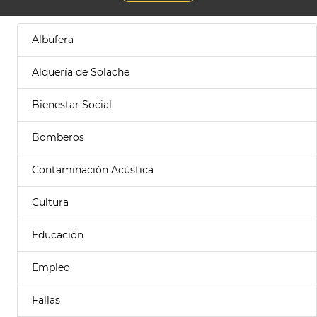
Albufera
Alquería de Solache
Bienestar Social
Bomberos
Contaminación Acústica
Cultura
Educación
Empleo
Fallas