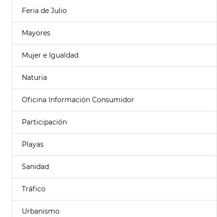
Feria de Julio
Mayores
Mujer e Igualdad
Naturia
Oficina Información Consumidor
Participación
Playas
Sanidad
Tráfico
Urbanismo