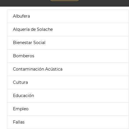
Albufera
Alquería de Solache
Bienestar Social
Bomberos
Contaminación Acústica
Cultura
Educación
Empleo
Fallas