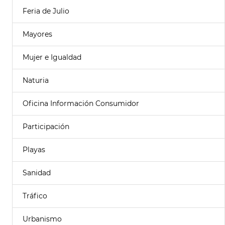
Feria de Julio
Mayores
Mujer e Igualdad
Naturia
Oficina Información Consumidor
Participación
Playas
Sanidad
Tráfico
Urbanismo