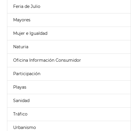
Feria de Julio
Mayores
Mujer e Igualdad
Naturia
Oficina Información Consumidor
Participación
Playas
Sanidad
Tráfico
Urbanismo