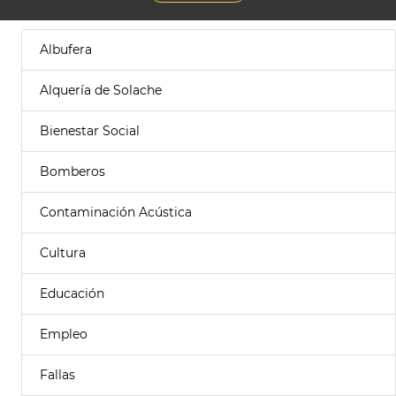
Albufera
Alquería de Solache
Bienestar Social
Bomberos
Contaminación Acústica
Cultura
Educación
Empleo
Fallas