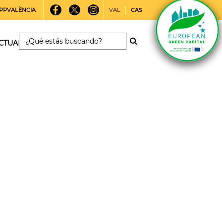
PPVALÈNCIA
VAL
CAS
CTUALIDAD