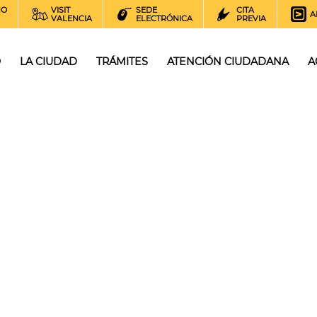
NO
VISIT
SEDE
CITA
A
VALENCIA
ELECTRÓNICA
PREVIA
O
LA CIUDAD
TRÁMITES
ATENCIÓN CIUDADANA
A