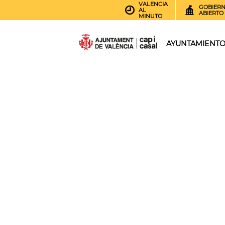
VALENCIA
GOBIER
AL
ABIERTO
MINUTO
AYUNTAMIENT