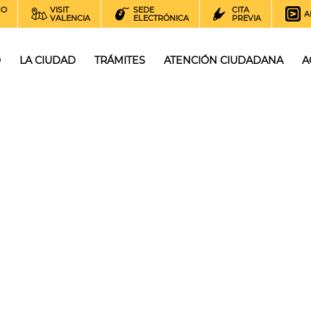
NO
VISIT
SEDE
CITA
A
VALENCIA
ELECTRÓNICA
PREVIA
O
LA CIUDAD
TRÁMITES
ATENCIÓN CIUDADANA
A