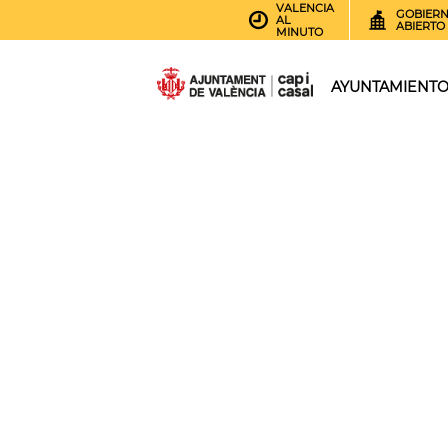
VALENCIA
GOBIER
AL
ABIERTO
MINUTO
AYUNTAMIENT