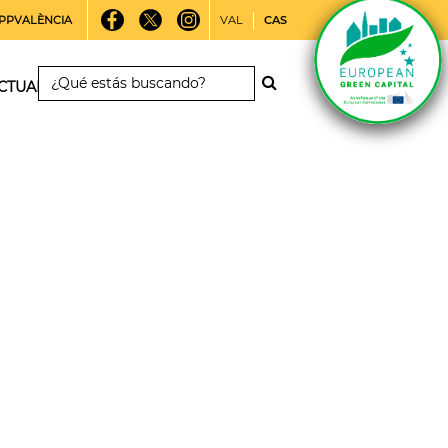
PPVALÈNCIA
VAL
CAS
CTUALIDAD