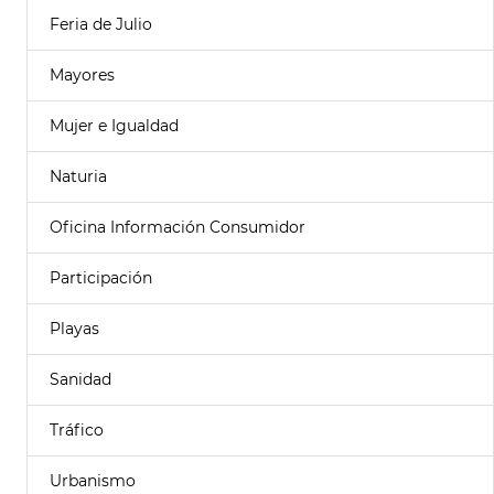
Feria de Julio
Mayores
Mujer e Igualdad
Naturia
Oficina Información Consumidor
Participación
Playas
Sanidad
Tráfico
Urbanismo