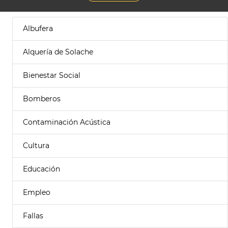
Albufera
Alquería de Solache
Bienestar Social
Bomberos
Contaminación Acústica
Cultura
Educación
Empleo
Fallas