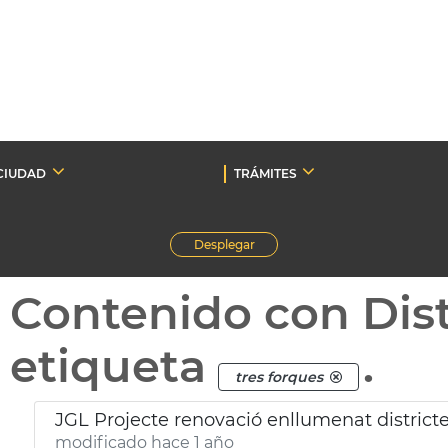
CIUDAD
TRÁMITES
Desplegar
Contenido con Dist
etiqueta
.
tres forques
JGL Projecte renovació enllumenat district
modificado hace 1 año