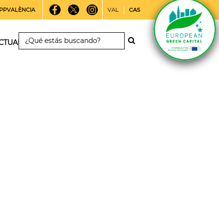
PPVALÈNCIA
VAL
CAS
CTUALIDAD