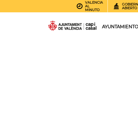
VALENCIA
GOBIER
AL
ABIERTO
MINUTO
AYUNTAMIENT