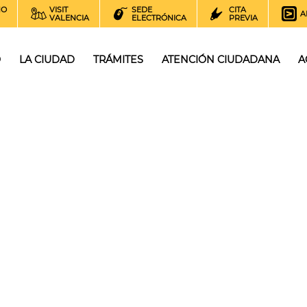
NO
VISIT
SEDE
CITA
A
VALENCIA
ELECTRÓNICA
PREVIA
O
LA CIUDAD
TRÁMITES
ATENCIÓN CIUDADANA
A