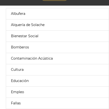
Albufera
Alquería de Solache
Bienestar Social
Bomberos
Contaminación Acústica
Cultura
Educación
Empleo
Fallas