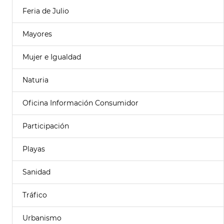
Feria de Julio
Mayores
Mujer e Igualdad
Naturia
Oficina Información Consumidor
Participación
Playas
Sanidad
Tráfico
Urbanismo