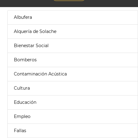
Albufera
Alquería de Solache
Bienestar Social
Bomberos
Contaminación Acústica
Cultura
Educación
Empleo
Fallas