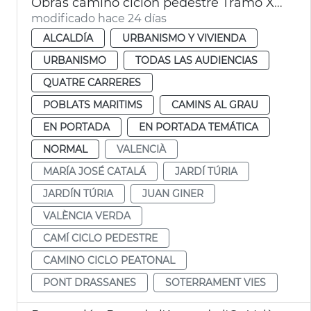
Obras camino ciclón pedestre Tramo XVI Turia Pont Astilleros València
modificado hace 24 días
ALCALDÍA
URBANISMO Y VIVIENDA
URBANISMO
TODAS LAS AUDIENCIAS
QUATRE CARRERES
POBLATS MARITIMS
CAMINS AL GRAU
EN PORTADA
EN PORTADA TEMÁTICA
NORMAL
VALENCIÀ
MARÍA JOSÉ CATALÁ
JARDÍ TÚRIA
JARDÍN TÚRIA
JUAN GINER
VALÈNCIA VERDA
CAMÍ CICLO PEDESTRE
CAMINO CICLO PEATONAL
PONT DRASSANES
SOTERRAMENT VIES