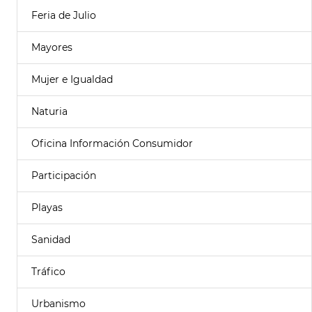
Feria de Julio
Mayores
Mujer e Igualdad
Naturia
Oficina Información Consumidor
Participación
Playas
Sanidad
Tráfico
Urbanismo