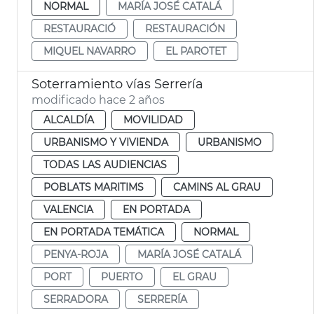
NORMAL
MARÍA JOSÉ CATALÁ
RESTAURACIÓ
RESTAURACIÓN
MIQUEL NAVARRO
EL PAROTET
Soterramiento vías Serrería
modificado hace 2 años
ALCALDÍA
MOVILIDAD
URBANISMO Y VIVIENDA
URBANISMO
TODAS LAS AUDIENCIAS
POBLATS MARITIMS
CAMINS AL GRAU
VALENCIA
EN PORTADA
EN PORTADA TEMÁTICA
NORMAL
PENYA-ROJA
MARÍA JOSÉ CATALÁ
PORT
PUERTO
EL GRAU
SERRADORA
SERRERÍA