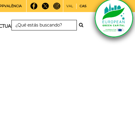
PPVALÈNCIA
VAL
CAS
CTUALIDAD