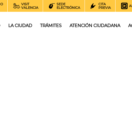
NO
VISIT
SEDE
CITA
A
VALENCIA
ELECTRÓNICA
PREVIA
O
LA CIUDAD
TRÁMITES
ATENCIÓN CIUDADANA
A