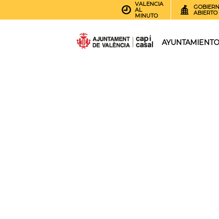
VALENCIA
GOBIER
AL
ABIERTO
MINUTO
AYUNTAMIENT