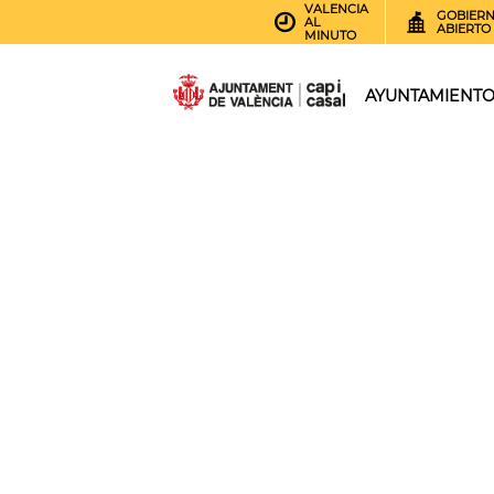
VALENCIA
GOBIER
AL
ABIERTO
MINUTO
AYUNTAMIENT