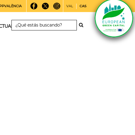
PPVALÈNCIA
VAL
CAS
CTUALIDAD