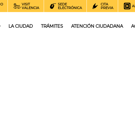
NO
VISIT
SEDE
CITA
A
VALENCIA
ELECTRÓNICA
PREVIA
O
LA CIUDAD
TRÁMITES
ATENCIÓN CIUDADANA
A