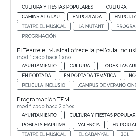
CULTURA Y FIESTAS POPULARES
CULTURA
CAMINS AL GRAU
EN PORTADA
EN PORT
TEATRE EL MUSICAL
LA MUTANT
PROGRA
PROGRMACIÓN
El Teatre el Musical ofrece la película Inclu
modificado hace 1 año
AYUNTAMIENTO
CULTURA
TODAS LAS AU
EN PORTADA
EN PORTADA TEMÁTICA
NO
PELÍCULA INCLUSIÓ
.CAMPUS DE VERANO CIN
Programación TEM
modificado hace 2 años
AYUNTAMIENTO
CULTURA Y FIESTAS POPULAR
POBLATS MARITIMS
VALENCIA
EN PORTA
TEATRE EL MUSICAL
EL CABANYAL
JGL