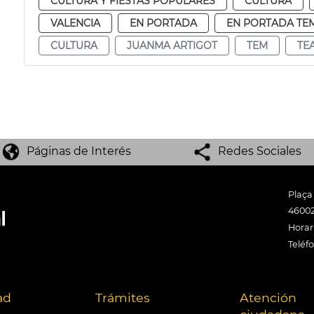
CULTURA Y FIESTAS POPULARES
CULTURA
VALENCIA
EN PORTADA
EN PORTADA TE
CULTURA
JUANMA ARTIGOT
TEM
TE
Páginas de Interés
Redes Sociales
Plaça
46002
Horari
Teléf
ad
Trámites
Atención