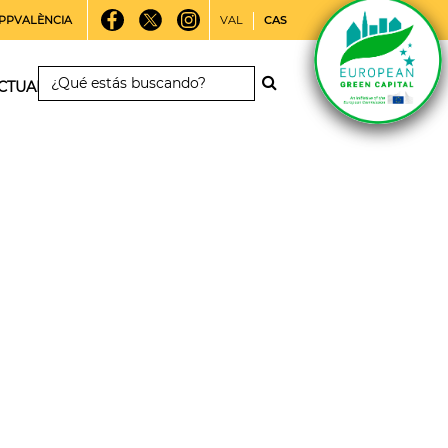
PPVALÈNCIA
VAL
CAS
CTUALIDAD