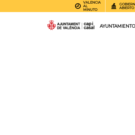
VALENCIA
GOBIER
AL
ABIERTO
MINUTO
AYUNTAMIENT