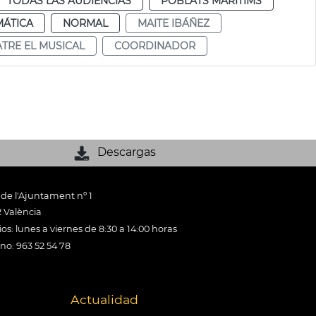
TODAS LAS AUDIENCIAS
POBLATS MARITIMS
MÁTICA
NORMAL
MAITE IBÁÑEZ
ATRE EL MUSICAL
COORDINADOR
Descargas
 de l'Ajuntament nº 1
 València
os: lunes a viernes de 8:30 a 14:00 horas
ono: 963 52 54 78
Actualidad