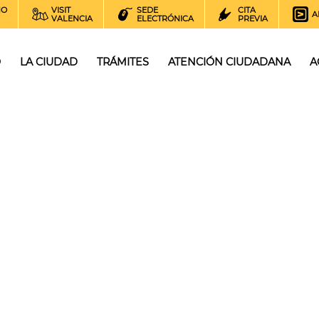
NO
VISIT
SEDE
CITA
A
VALENCIA
ELECTRÓNICA
PREVIA
O
LA CIUDAD
TRÁMITES
ATENCIÓN CIUDADANA
A