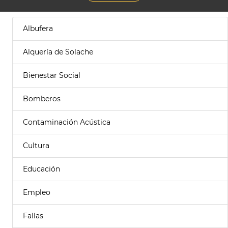
Albufera
Alquería de Solache
Bienestar Social
Bomberos
Contaminación Acústica
Cultura
Educación
Empleo
Fallas