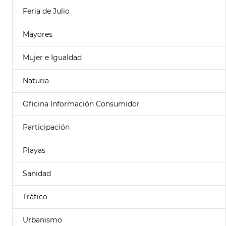
Feria de Julio
Mayores
Mujer e Igualdad
Naturia
Oficina Información Consumidor
Participación
Playas
Sanidad
Tráfico
Urbanismo