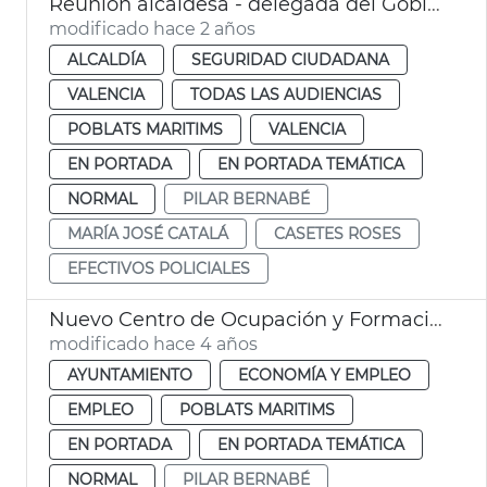
Reunión alcaldesa - delegada del Gobierno
modificado hace 2 años
ALCALDÍA
SEGURIDAD CIUDADANA
VALENCIA
TODAS LAS AUDIENCIAS
POBLATS MARITIMS
VALENCIA
EN PORTADA
EN PORTADA TEMÁTICA
NORMAL
PILAR BERNABÉ
MARÍA JOSÉ CATALÁ
CASETES ROSES
EFECTIVOS POLICIALES
Nuevo Centro de Ocupación y Formación Cabanyal-Canyamelar
modificado hace 4 años
AYUNTAMIENTO
ECONOMÍA Y EMPLEO
EMPLEO
POBLATS MARITIMS
EN PORTADA
EN PORTADA TEMÁTICA
NORMAL
PILAR BERNABÉ