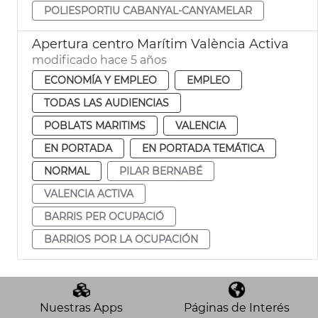
POLIESPORTIU CABANYAL-CANYAMELAR
Apertura centro Marítim València Activa
modificado hace 5 años
ECONOMÍA Y EMPLEO
EMPLEO
TODAS LAS AUDIENCIAS
POBLATS MARITIMS
VALENCIA
EN PORTADA
EN PORTADA TEMÁTICA
NORMAL
PILAR BERNABÉ
VALENCIA ACTIVA
BARRIS PER OCUPACIÓ
BARRIOS POR LA OCUPACIÓN
Nuestras Apps
Páginas de Interés