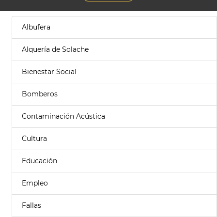
Albufera
Alquería de Solache
Bienestar Social
Bomberos
Contaminación Acústica
Cultura
Educación
Empleo
Fallas