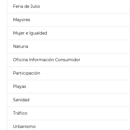
Feria de Julio
Mayores
Mujer e Igualdad
Naturia
Oficina Información Consumidor
Participación
Playas
Sanidad
Tráfico
Urbanismo