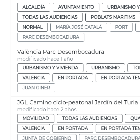
ALCALDÍA
AYUNTAMIENTO
URBANISMO Y
TODAS LAS AUDIENCIAS
POBLATS MARITIMS
NORMAL
MARÍA JOSÉ CATALÁ
PORT
PARC DESEMBOCADURA
València Parc Desembocadura
modificado hace 1 año
URBANISMO Y VIVIENDA
URBANISMO
TO
VALENCIA
EN PORTADA
EN PORTADA TE
JUAN GINER
JGL Camino ciclo-peatonal Jardín del Turia
modificado hace 2 años
MOVILIDAD
TODAS LAS AUDIENCIAS
QUA
VALENCIA
EN PORTADA
EN PORTADA TE
JUNTA DE GOBIERNO
PARC DESEMBOCADUR