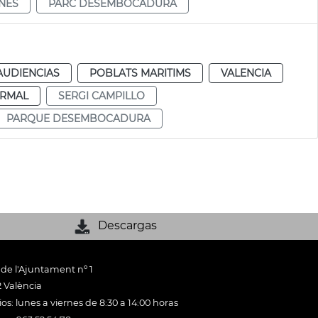
NES
PARC DESEMBOCADURA
AUDIENCIAS
POBLATS MARITIMS
VALENCIA
RMAL
SERGI CAMPILLO
PARQUE DESEMBOCADURA
Descargas
 de l'Ajuntament nº 1
 València
os: lunes a viernes de 8:30 a 14:00 horas