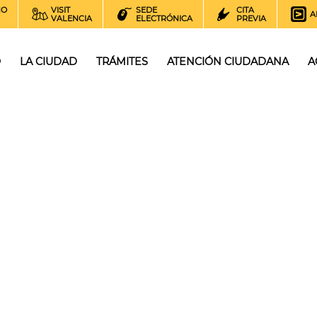
NO
VISIT
SEDE
CITA
A
VALENCIA
ELECTRÓNICA
PREVIA
O
LA CIUDAD
TRÁMITES
ATENCIÓN CIUDADANA
A