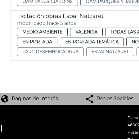
OAM PARCS I JARDINS
OAM PARQUES Y JARDI
Licitación obras Espai Natzaret
modificado hace 5 años
MEDIO AMBIENTE
VALENCIA
TODAS LAS 
EN PORTADA
EN PORTADA TEMÁTICA
NO
PARC DESEMBOCADURA
ESPAI NATZARET
Páginas de Interés
Redes Sociales
Plaça
46002
Horari