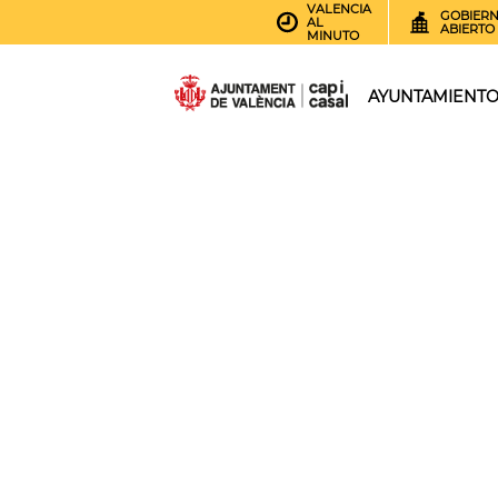
VALENCIA
GOBIER
AL
ABIERTO
MINUTO
AYUNTAMIENT