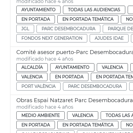
modificado hace 4 años
AYUNTAMIENTO
TODAS LAS AUDIENCIAS
EN PORTADA
EN PORTADA TEMÁTICA
NO
JGL
PARC DESEMBOCADURA
PARQUE D
FONDOS NEXT GENERATION
AJUDES IDAE
Comité asesor puerto-Parc Desembocadur
modificado hace 4 años
ALCALDÍA
AYUNTAMIENTO
VALENCIA
VALENCIA
EN PORTADA
EN PORTADA TE
PORT VALÈNCIA
PARC DESEMBOCADURA
Obras Espai Natzaret Parc Desembocadura
modificado hace 4 años
MEDIO AMBIENTE
VALENCIA
TODAS LAS 
EN PORTADA
EN PORTADA TEMÁTICA
NO