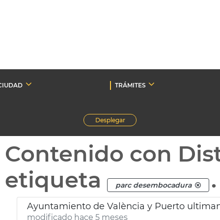
CIUDAD
TRÁMITES
Desplegar
Contenido con Dist
etiqueta
.
parc desembocadura
Ayuntamiento de València y Puerto ultim
modificado hace 5 meses