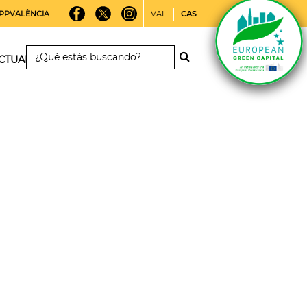
PPVALÈNCIA
VAL
CAS
CTUALIDAD