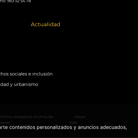
ono: 963 52 54 78
Actualidad
hos sociales e inclusión
idad y urbanismo
Política de
Agencia Antifraude
Mapa
ookies
Web
arte contenidos personalizados y anuncios adecuados,