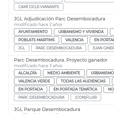
CAMÍ CICLE-VIANANTS
JGL Adjudicación Parc Desembocadura
modificado hace 2 años
AYUNTAMIENTO
URBANISMO Y VIVIENDA
POBLATS MARITIMS
VALENCIA
EN PORTA
JGL
PARC DESEMBOCADURA
JUAN GINE
Parc Desembocadura. Proyecto ganador
modificado hace 3 años
ALCALDÍA
MEDIO AMBIENTE
URBANISMO 
VALENCIA VERDE
TODAS LAS AUDIENCIAS
EN PORTADA
EN PORTADA TEMÁTICA
NO
PARC DESEMBOCADURA
(CON)FLUIR
JGL Parque Desembocadura