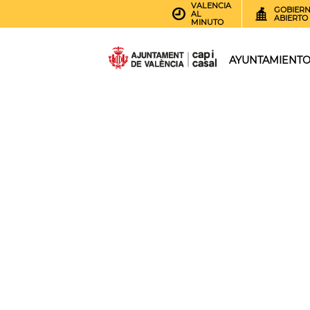
VALENCIA
GOBIER
AL
ABIERTO
MINUTO
AYUNTAMIENT