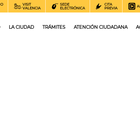
NO
VISIT
SEDE
CITA
A
VALENCIA
ELECTRÓNICA
PREVIA
O
LA CIUDAD
TRÁMITES
ATENCIÓN CIUDADANA
A