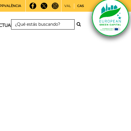
PPVALÈNCIA
VAL
CAS
CTUALIDAD