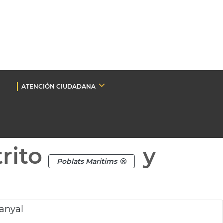
ATENCIÓN CIUDADANA
rito
y
Poblats Maritims
banyal