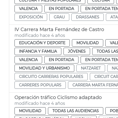
CULTURA Y FIESTAS POPULARES
CULTURA
VALENCIA
EN PORTADA
EN PORTADA TE
EXPOSICIÓN
GRAU
DRASSANES
AT
IV Carrera Marta Fernández de Castro
modificado hace 4 años
EDUCACIÓN Y DEPORTE
MOVILIDAD
VAL
INFANCIA Y FAMILIA
JÓVENES
TODAS LAS
VALENCIA
EN PORTADA
EN PORTADA TE
MOVILIDAD Y URBANISMO
NATZARET
NA
CIRCUITO CARRERAS POPULARES
CIRCUIT CA
CARRERES POPULARS
CARRERA MARTA FERN
Operación tráfico Ciclismo adaptado
modificado hace 4 años
MOVILIDAD
TODAS LAS AUDIENCIAS
POB