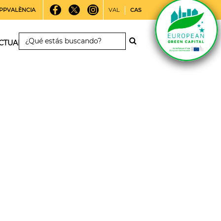
PPVALÈNCIA
VAL
CAS
CTUALIDAD