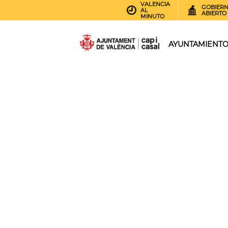
VALENCIA
GOBIER
AL
ABIERTO
MINUTO
AYUNTAMIENT