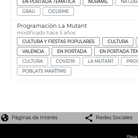
EN PORTADA TEMÁTICA
NORMAL
NATZA
GRAU
CICLISME
Programación La Mutant
modificado hace 5 años
CULTURA Y FIESTAS POPULARES
CULTURA
VALENCIA
EN PORTADA
EN PORTADA TE
CULTURA
COVID19
LA MUTANT
PRO
POBLATS MARÍTIMS
Páginas de Interés
Redes Sociales
Plaça