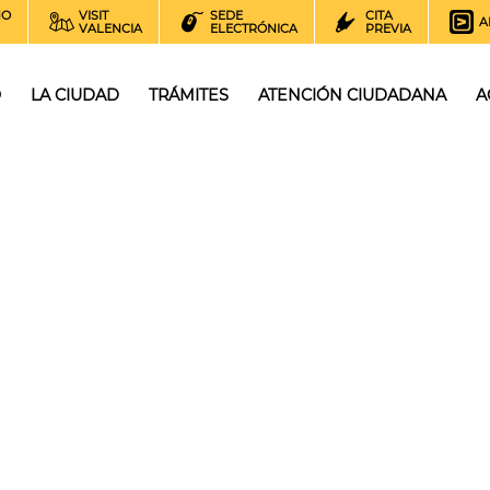
NO
VISIT
SEDE
CITA
A
VALENCIA
ELECTRÓNICA
PREVIA
O
LA CIUDAD
TRÁMITES
ATENCIÓN CIUDADANA
A