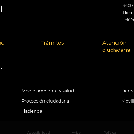
46002
Horari
Teléf
ad
Trámites
Atención
ciudadana
.
Medio ambiente y salud
Derec
Protección ciudadana
Movil
Hacienda
Accesibilidad
Aviso
Política