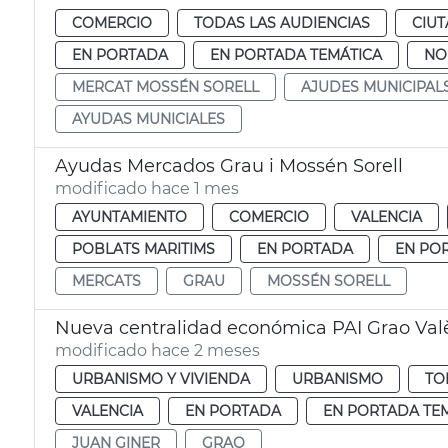
COMERCIO
TODAS LAS AUDIENCIAS
CIUT
EN PORTADA
EN PORTADA TEMÁTICA
NO
MERCAT MOSSÉN SORELL
AJUDES MUNICIPAL
AYUDAS MUNICIALES
Ayudas Mercados Grau i Mossén Sorell
modificado hace 1 mes
AYUNTAMIENTO
COMERCIO
VALENCIA
POBLATS MARITIMS
EN PORTADA
EN PO
MERCATS
GRAU
MOSSÉN SORELL
Nueva centralidad económica PAI Grao Val
modificado hace 2 meses
URBANISMO Y VIVIENDA
URBANISMO
TO
VALENCIA
EN PORTADA
EN PORTADA TE
JUAN GINER
GRAO