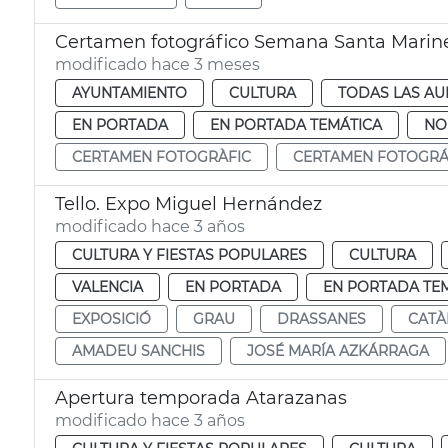
Certamen fotográfico Semana Santa Marin
modificado hace 3 meses
AYUNTAMIENTO
CULTURA
TODAS LAS AU
EN PORTADA
EN PORTADA TEMÁTICA
NO
CERTAMEN FOTOGRÀFIC
CERTAMEN FOTOGRÁ
Tello. Expo Miguel Hernández
modificado hace 3 años
CULTURA Y FIESTAS POPULARES
CULTURA
VALENCIA
EN PORTADA
EN PORTADA TE
EXPOSICIÓ
GRAU
DRASSANES
CATÀ
AMADEU SANCHIS
JOSÉ MARÍA AZKÁRRAGA
Apertura temporada Atarazanas
modificado hace 3 años