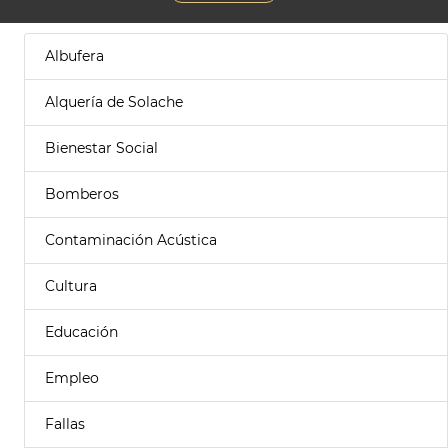
Albufera
Alquería de Solache
Bienestar Social
Bomberos
Contaminación Acústica
Cultura
Educación
Empleo
Fallas