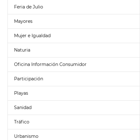
Feria de Julio
Mayores
Mujer e Igualdad
Naturia
Oficina Información Consumidor
Participación
Playas
Sanidad
Tráfico
Urbanismo