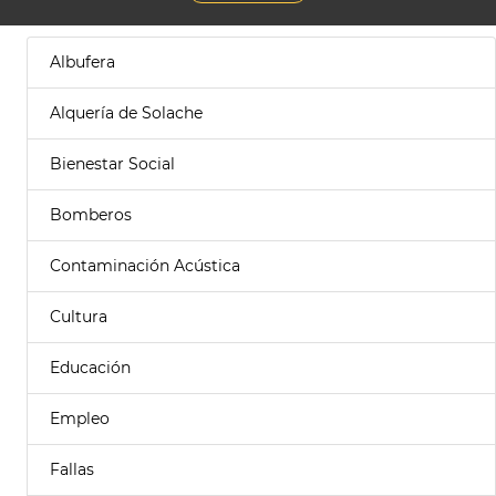
Albufera
Alquería de Solache
Bienestar Social
Bomberos
Contaminación Acústica
Cultura
Educación
Empleo
Fallas