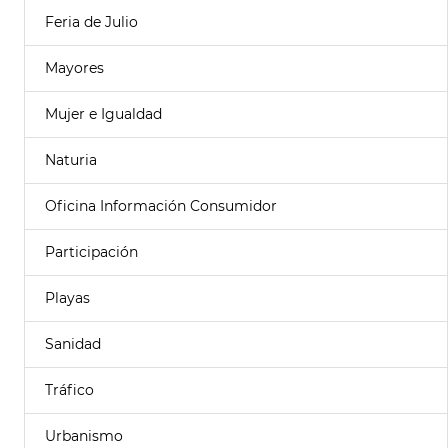
Feria de Julio
Mayores
Mujer e Igualdad
Naturia
Oficina Información Consumidor
Participación
Playas
Sanidad
Tráfico
Urbanismo