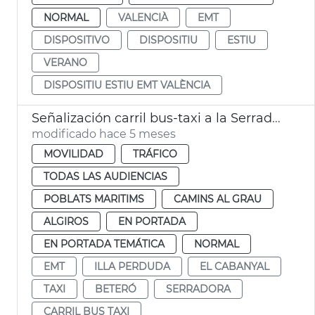
NORMAL
VALENCIÀ
EMT
DISPOSITIVO
DISPOSITIU
ESTIU
VERANO
DISPOSITIU ESTIU EMT VALÈNCIA
Señalización carril bus-taxi a la Serradora València
modificado hace 5 meses
MOVILIDAD
TRÁFICO
TODAS LAS AUDIENCIAS
POBLATS MARITIMS
CAMINS AL GRAU
ALGIROS
EN PORTADA
EN PORTADA TEMÁTICA
NORMAL
EMT
ILLA PERDUDA
EL CABANYAL
TAXI
BETERÓ
SERRADORA
CARRIL BUS TAXI