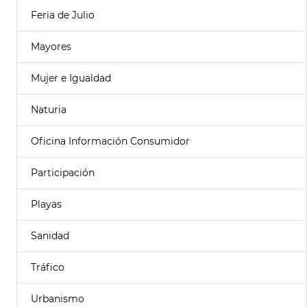
Feria de Julio
Mayores
Mujer e Igualdad
Naturia
Oficina Información Consumidor
Participación
Playas
Sanidad
Tráfico
Urbanismo