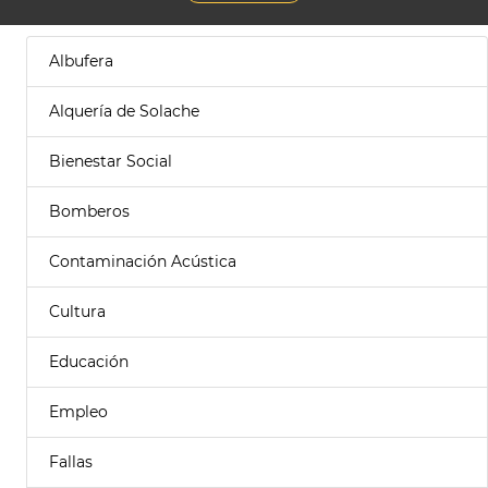
Albufera
Alquería de Solache
Bienestar Social
Bomberos
Contaminación Acústica
Cultura
Educación
Empleo
Fallas