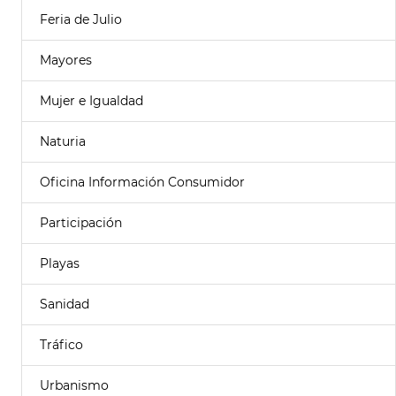
Feria de Julio
Mayores
Mujer e Igualdad
Naturia
Oficina Información Consumidor
Participación
Playas
Sanidad
Tráfico
Urbanismo