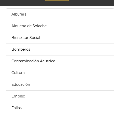
Albufera
Alquería de Solache
Bienestar Social
Bomberos
Contaminación Acústica
Cultura
Educación
Empleo
Fallas