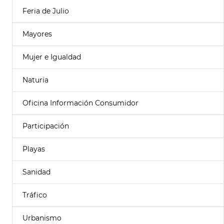
Feria de Julio
Mayores
Mujer e Igualdad
Naturia
Oficina Información Consumidor
Participación
Playas
Sanidad
Tráfico
Urbanismo