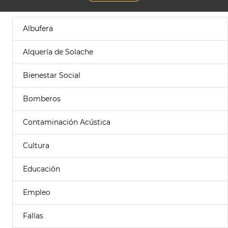
Albufera
Alquería de Solache
Bienestar Social
Bomberos
Contaminación Acústica
Cultura
Educación
Empleo
Fallas