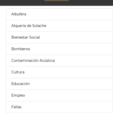
Albufera
Alquería de Solache
Bienestar Social
Bomberos
Contaminación Acústica
Cultura
Educación
Empleo
Fallas