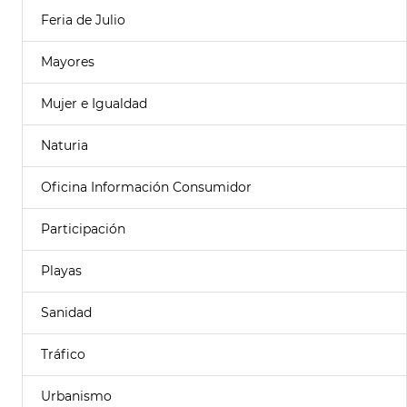
Feria de Julio
Mayores
Mujer e Igualdad
Naturia
Oficina Información Consumidor
Participación
Playas
Sanidad
Tráfico
Urbanismo