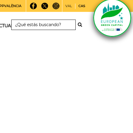
PPVALÈNCIA
VAL
CAS
CTUALIDAD