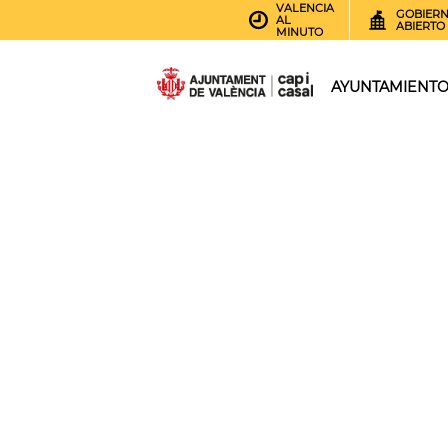
VALENCIA
GOBIER
AL
ABIERTO
MINUTO
AYUNTAMIENT