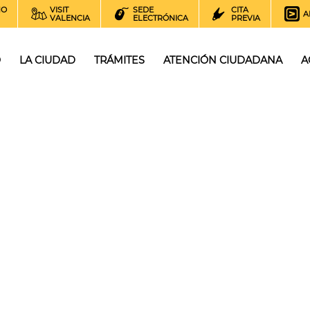
NO
VISIT
SEDE
CITA
A
VALENCIA
ELECTRÓNICA
PREVIA
O
LA CIUDAD
TRÁMITES
ATENCIÓN CIUDADANA
A