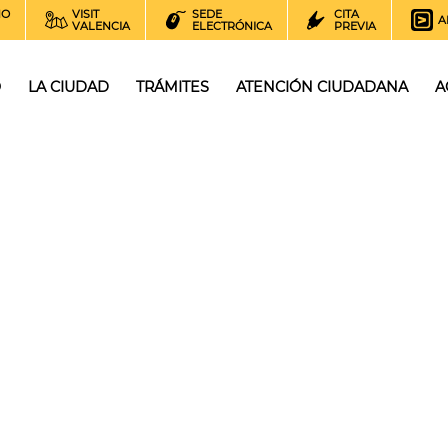
NO
VISIT
SEDE
CITA
A
VALENCIA
ELECTRÓNICA
PREVIA
O
LA CIUDAD
TRÁMITES
ATENCIÓN CIUDADANA
A