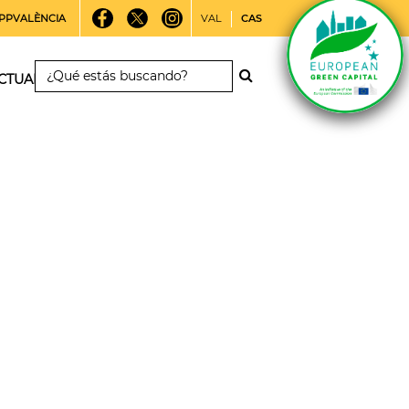
PPVALÈNCIA
VAL
CAS
CTUALIDAD