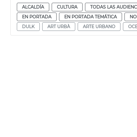
ALCALDÍA
CULTURA
TODAS LAS AUDIENC
EN PORTADA
EN PORTADA TEMÁTICA
NO
DULK
ART URBÀ
ARTE URBANO
OC