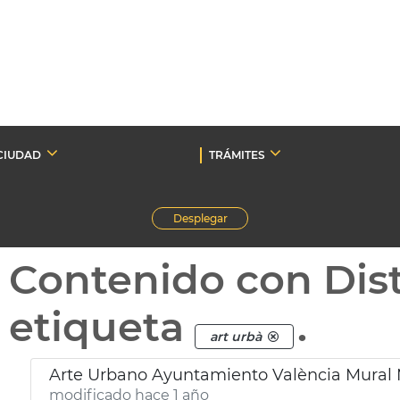
CIUDAD
TRÁMITES
Desplegar
Contenido con Dist
etiqueta
.
art urbà
Arte Urbano Ayuntamiento València Mural 
modificado hace 1 año