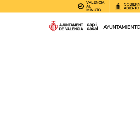
VALENCIA
GOBIER
AL
ABIERTO
MINUTO
AYUNTAMIENT