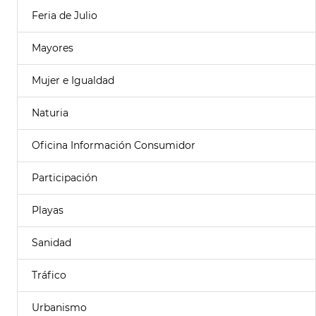
Feria de Julio
Mayores
Mujer e Igualdad
Naturia
Oficina Información Consumidor
Participación
Playas
Sanidad
Tráfico
Urbanismo