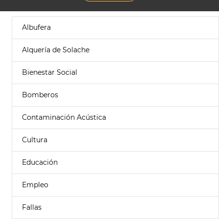
Albufera
Alquería de Solache
Bienestar Social
Bomberos
Contaminación Acústica
Cultura
Educación
Empleo
Fallas