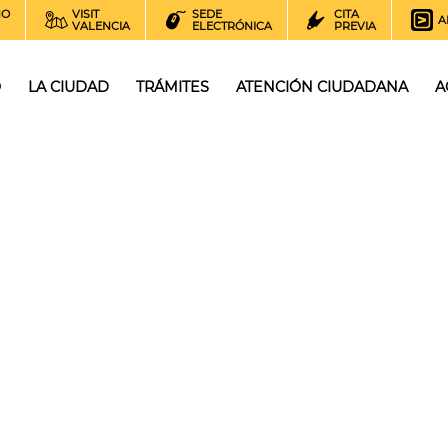
NO
VISIT
SEDE
CITA
A
VALENCIA
ELECTRÓNICA
PREVIA
O
LA CIUDAD
TRÁMITES
ATENCIÓN CIUDADANA
A