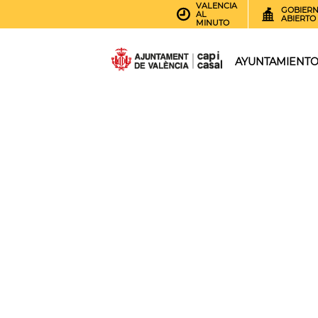
VALENCIA
GOBIER
AL
ABIERTO
MINUTO
AYUNTAMIENT