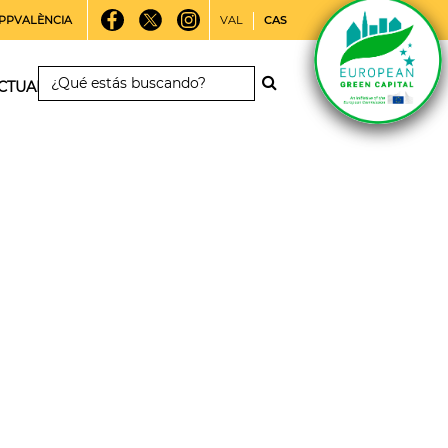
PPVALÈNCIA
VAL
CAS
CTUALIDAD