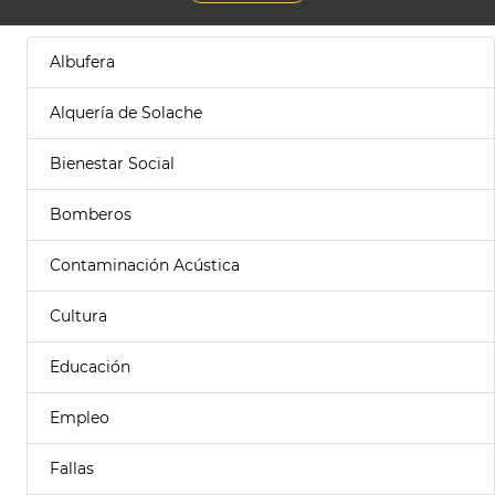
Albufera
Alquería de Solache
Bienestar Social
Bomberos
Contaminación Acústica
Cultura
Educación
Empleo
Fallas