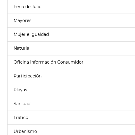
Feria de Julio
Mayores
Mujer e Igualdad
Naturia
Oficina Información Consumidor
Participación
Playas
Sanidad
Tráfico
Urbanismo