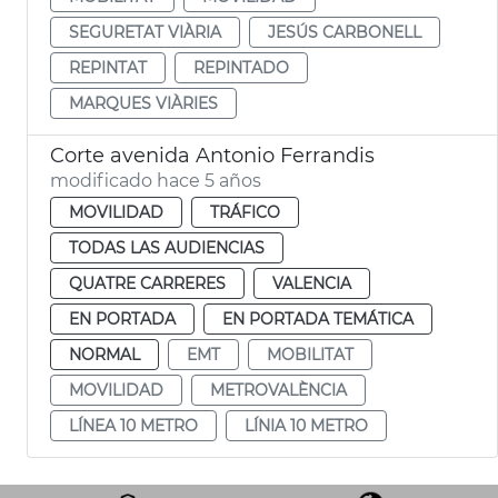
SEGURETAT VIÀRIA
JESÚS CARBONELL
REPINTAT
REPINTADO
MARQUES VIÀRIES
Corte avenida Antonio Ferrandis
modificado hace 5 años
MOVILIDAD
TRÁFICO
TODAS LAS AUDIENCIAS
QUATRE CARRERES
VALENCIA
EN PORTADA
EN PORTADA TEMÁTICA
NORMAL
EMT
MOBILITAT
MOVILIDAD
METROVALÈNCIA
LÍNEA 10 METRO
LÍNIA 10 METRO