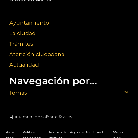
Ayuntamiento
La ciudad
Trámites
Atención ciudadana
Actualidad
Navegación por...
Temas
Ajuntament de València ©
2026
Aviso
Política
Política de
Agencia Antifraude
Mapa
legal
privacidad
cookies
Web