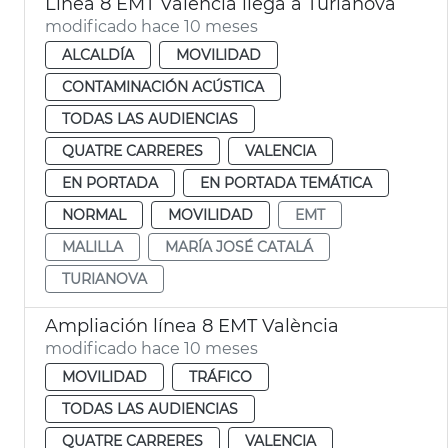
Línea 8 EMT València llega a Turianova
modificado hace 10 meses
ALCALDÍA
MOVILIDAD
CONTAMINACIÓN ACÚSTICA
TODAS LAS AUDIENCIAS
QUATRE CARRERES
VALENCIA
EN PORTADA
EN PORTADA TEMÁTICA
NORMAL
MOVILIDAD
EMT
MALILLA
MARÍA JOSÉ CATALÁ
TURIANOVA
Ampliación línea 8 EMT València
modificado hace 10 meses
MOVILIDAD
TRÁFICO
TODAS LAS AUDIENCIAS
QUATRE CARRERES
VALENCIA