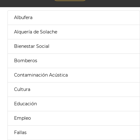
Albufera
Alquería de Solache
Bienestar Social
Bomberos
Contaminación Acústica
Cultura
Educación
Empleo
Fallas