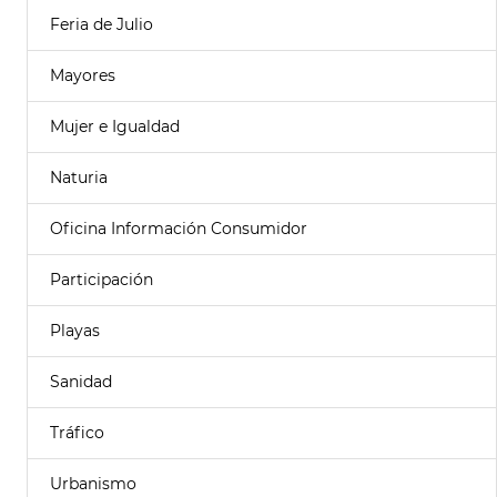
Feria de Julio
Mayores
Mujer e Igualdad
Naturia
Oficina Información Consumidor
Participación
Playas
Sanidad
Tráfico
Urbanismo