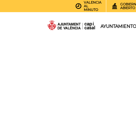
VALENCIA
GOBIER
AL
ABIERTO
MINUTO
AYUNTAMIENT