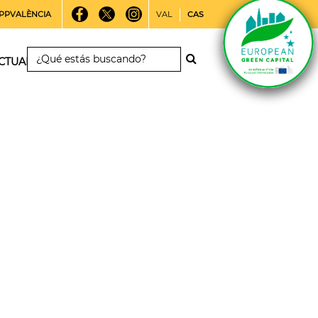
PPVALÈNCIA
VAL
CAS
CTUALIDAD