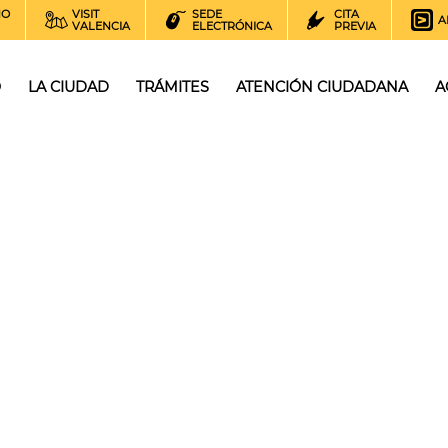
NO
VISIT
SEDE
CITA
A
VALENCIA
ELECTRÓNICA
PREVIA
O
LA CIUDAD
TRÁMITES
ATENCIÓN CIUDADANA
A