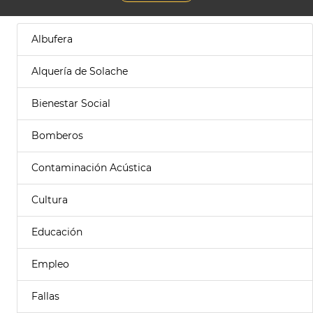
Albufera
Alquería de Solache
Bienestar Social
Bomberos
Contaminación Acústica
Cultura
Educación
Empleo
Fallas