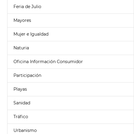
Feria de Julio
Mayores
Mujer e Igualdad
Naturia
Oficina Información Consumidor
Participación
Playas
Sanidad
Tráfico
Urbanismo