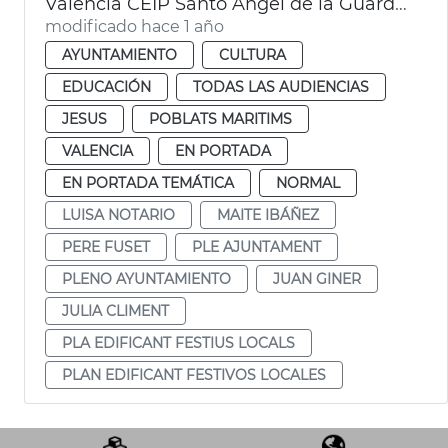
València CEIP Santo Angel de la Guarda y CEIP San José de Calasanz
modificado hace 1 año
AYUNTAMIENTO
CULTURA
EDUCACIÓN
TODAS LAS AUDIENCIAS
JESUS
POBLATS MARITIMS
VALENCIA
EN PORTADA
EN PORTADA TEMÁTICA
NORMAL
LUISA NOTARIO
MAITE IBÁÑEZ
PERE FUSET
PLE AJUNTAMENT
PLENO AYUNTAMIENTO
JUAN GINER
JULIA CLIMENT
PLA EDIFICANT FESTIUS LOCALS
PLAN EDIFICANT FESTIVOS LOCALES