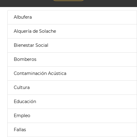
Albufera
Alquería de Solache
Bienestar Social
Bomberos
Contaminación Acústica
Cultura
Educación
Empleo
Fallas