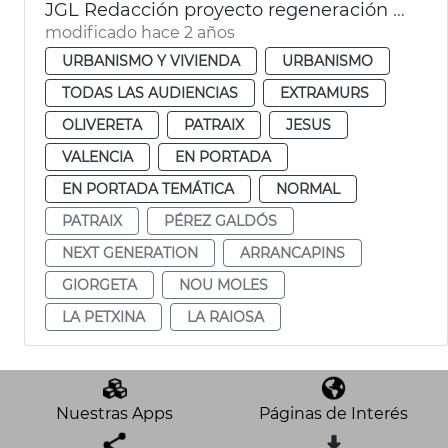
JGL Redacción proyecto regeneración Pérez Galdós y Giorgeta
modificado hace 2 años
URBANISMO Y VIVIENDA
URBANISMO
TODAS LAS AUDIENCIAS
EXTRAMURS
OLIVERETA
PATRAIX
JESUS
VALENCIA
EN PORTADA
EN PORTADA TEMÁTICA
NORMAL
PATRAIX
PÉREZ GALDÓS
NEXT GENERATION
ARRANCAPINS
GIORGETA
NOU MOLES
LA PETXINA
LA RAIOSA
Nuestras Apps
Páginas de Interés