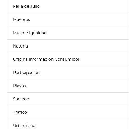
Feria de Julio
Mayores
Mujer e Igualdad
Naturia
Oficina Información Consumidor
Participación
Playas
Sanidad
Tráfico
Urbanismo