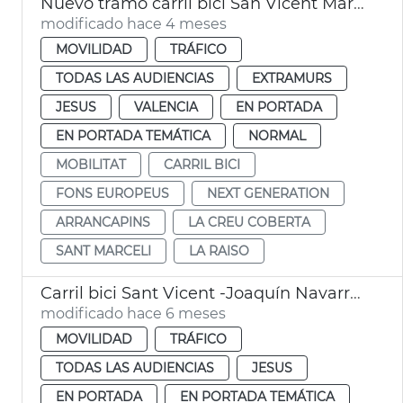
Nuevo tramo carril bici San Vicent Màrtir València
modificado hace 4 meses
MOVILIDAD
TRÁFICO
TODAS LAS AUDIENCIAS
EXTRAMURS
JESUS
VALENCIA
EN PORTADA
EN PORTADA TEMÁTICA
NORMAL
MOBILITAT
CARRIL BICI
FONS EUROPEUS
NEXT GENERATION
ARRANCAPINS
LA CREU COBERTA
SANT MARCELI
LA RAISO
Carril bici Sant Vicent -Joaquín Navarro València
modificado hace 6 meses
MOVILIDAD
TRÁFICO
TODAS LAS AUDIENCIAS
JESUS
EN PORTADA
EN PORTADA TEMÁTICA