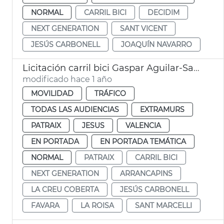
NORMAL
CARRIL BICI
DECIDIM
NEXT GENERATION
SANT VICENT
JESÚS CARBONELL
JOAQUÍN NAVARRO
Licitación carril bici Gaspar Aguilar-Sant Vicent València
modificado hace 1 año
MOVILIDAD
TRÁFICO
TODAS LAS AUDIENCIAS
EXTRAMURS
PATRAIX
JESUS
VALENCIA
EN PORTADA
EN PORTADA TEMÁTICA
NORMAL
PATRAIX
CARRIL BICI
NEXT GENERATION
ARRANCAPINS
LA CREU COBERTA
JESÚS CARBONELL
FAVARA
LA ROISA
SANT MARCELLI