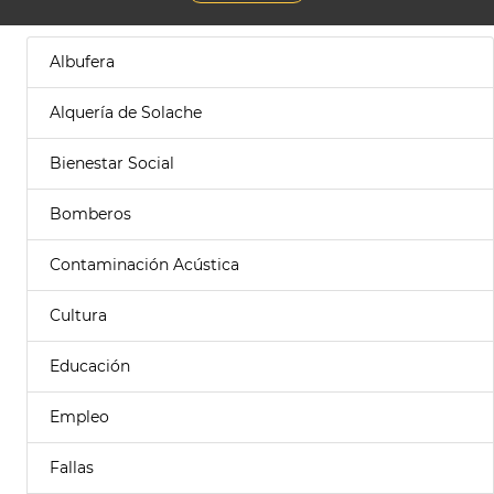
Albufera
Alquería de Solache
Bienestar Social
Bomberos
Contaminación Acústica
Cultura
Educación
Empleo
Fallas