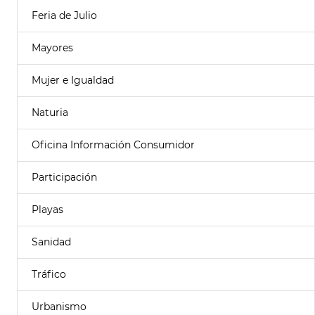
Feria de Julio
Mayores
Mujer e Igualdad
Naturia
Oficina Información Consumidor
Participación
Playas
Sanidad
Tráfico
Urbanismo