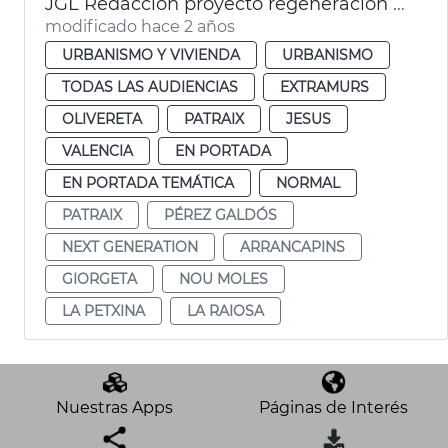
JGL Redacción proyecto regeneración Pérez Galdós y Giorgeta
modificado hace 2 años
URBANISMO Y VIVIENDA
URBANISMO
TODAS LAS AUDIENCIAS
EXTRAMURS
OLIVERETA
PATRAIX
JESUS
VALENCIA
EN PORTADA
EN PORTADA TEMÁTICA
NORMAL
PATRAIX
PÉREZ GALDÓS
NEXT GENERATION
ARRANCAPINS
GIORGETA
NOU MOLES
LA PETXINA
LA RAIOSA
Nuestras Apps
Páginas de Interés