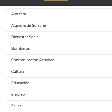
Albufera
Alquería de Solache
Bienestar Social
Bomberos
Contaminación Acústica
Cultura
Educación
Empleo
Fallas