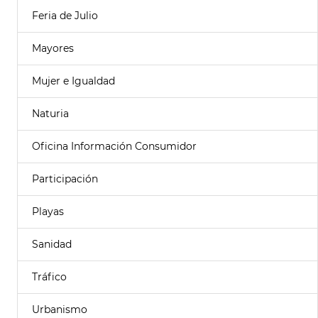
Feria de Julio
Mayores
Mujer e Igualdad
Naturia
Oficina Información Consumidor
Participación
Playas
Sanidad
Tráfico
Urbanismo