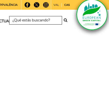
PPVALÈNCIA
VAL
CAS
CTUALIDAD