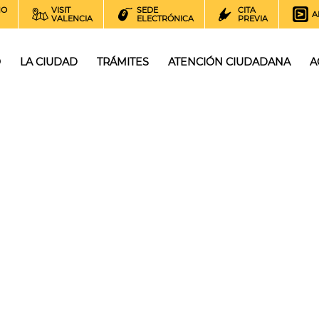
NO
VISIT
SEDE
CITA
A
VALENCIA
ELECTRÓNICA
PREVIA
O
LA CIUDAD
TRÁMITES
ATENCIÓN CIUDADANA
A