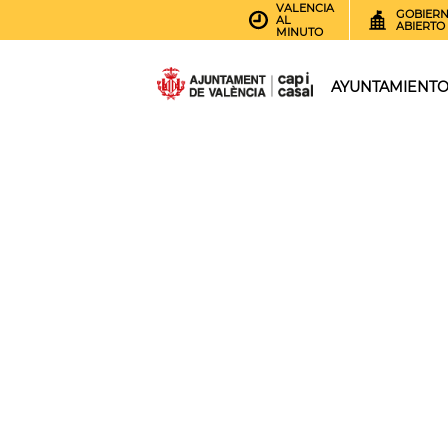
VALENCIA
GOBIER
AL
ABIERTO
MINUTO
AYUNTAMIENT