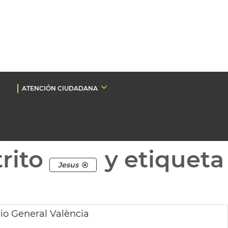
ATENCIÓN CIUDADANA
rito
y etiqueta
Jesus
io General València