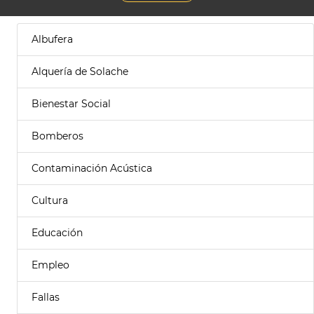
Albufera
Alquería de Solache
Bienestar Social
Bomberos
Contaminación Acústica
Cultura
Educación
Empleo
Fallas