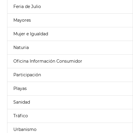
Feria de Julio
Mayores
Mujer e Igualdad
Naturia
Oficina Información Consumidor
Participación
Playas
Sanidad
Tráfico
Urbanismo