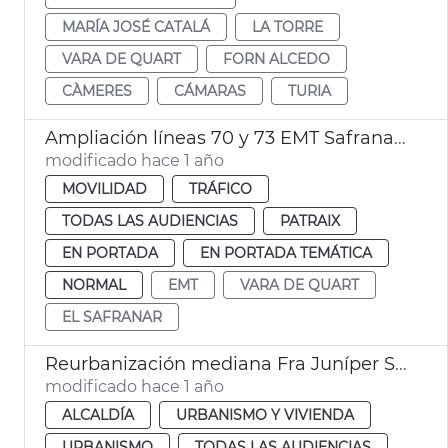
MARÍA JOSÉ CATALÁ
LA TORRE
VARA DE QUART
FORN ALCEDO
CÀMERES
CÁMARAS
TURIA
Ampliación líneas 70 y 73 EMT Safranar y Vara de Quart València
modificado hace 1 año
MOVILIDAD
TRÁFICO
TODAS LAS AUDIENCIAS
PATRAIX
EN PORTADA
EN PORTADA TEMÁTICA
NORMAL
EMT
VARA DE QUART
EL SAFRANAR
Reurbanización mediana Fra Juníper Serra València
modificado hace 1 año
ALCALDÍA
URBANISMO Y VIVIENDA
URBANISMO
TODAS LAS AUDIENCIAS