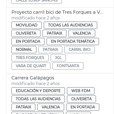
CALLE JOSEP SANCHIS
Proyecto carril bici de Tres Forques a Vara de Quart
modificado hace 2 años
MOVILIDAD
TODAS LAS AUDIENCIAS
OLIVERETA
PATRAIX
VALENCIA
EN PORTADA
EN PORTADA TEMÁTICA
NORMAL
PATRAIX
CARRIL BICI
TRES FORQUES
JGL
VARA DE QUART
FONTSANTA
Carrera Galápagos
modificado hace 2 años
EDUCACIÓN Y DEPORTE
WEB FDM
TODAS LAS AUDIENCIAS
OLIVERETA
PATRAIX
VALENCIA
EN PORTADA