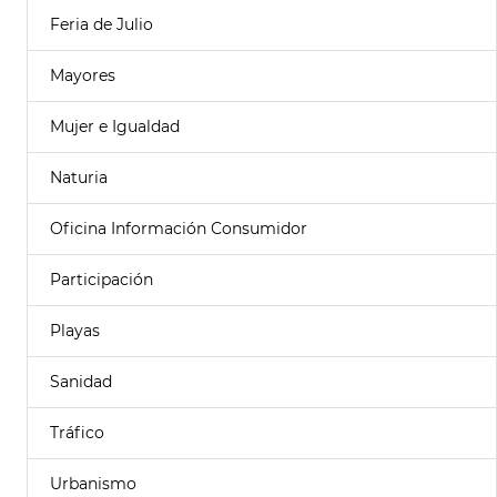
Feria de Julio
Mayores
Mujer e Igualdad
Naturia
Oficina Información Consumidor
Participación
Playas
Sanidad
Tráfico
Urbanismo