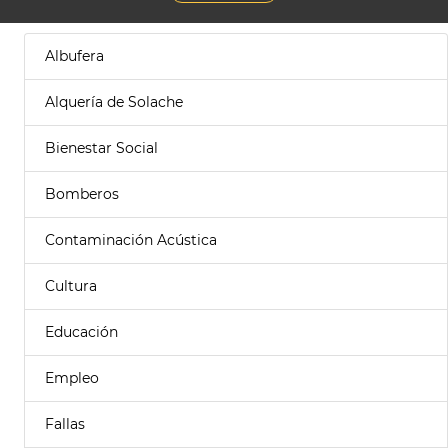
Albufera
Alquería de Solache
Bienestar Social
Bomberos
Contaminación Acústica
Cultura
Educación
Empleo
Fallas