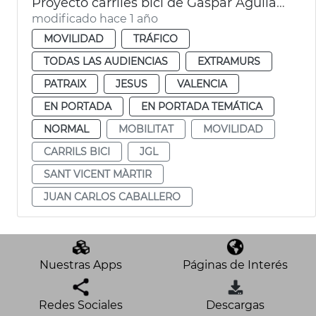
Proyecto carriles bici de Gaspar Aguilar y Sant Vicent Màrtir
modificado hace 1 año
MOVILIDAD
TRÁFICO
TODAS LAS AUDIENCIAS
EXTRAMURS
PATRAIX
JESUS
VALENCIA
EN PORTADA
EN PORTADA TEMÁTICA
NORMAL
MOBILITAT
MOVILIDAD
CARRILS BICI
JGL
SANT VICENT MÀRTIR
JUAN CARLOS CABALLERO
Nuestras Apps
Páginas de Interés
Redes Sociales
Descargas