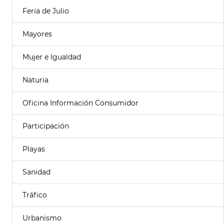
Feria de Julio
Mayores
Mujer e Igualdad
Naturia
Oficina Información Consumidor
Participación
Playas
Sanidad
Tráfico
Urbanismo