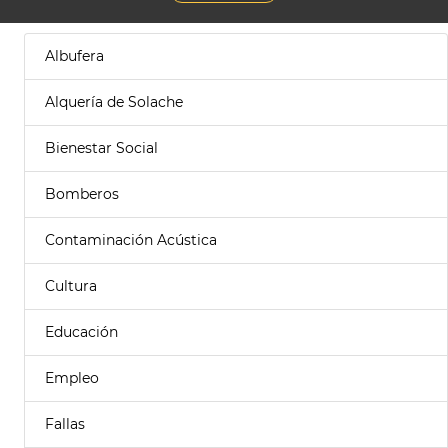
Albufera
Alquería de Solache
Bienestar Social
Bomberos
Contaminación Acústica
Cultura
Educación
Empleo
Fallas