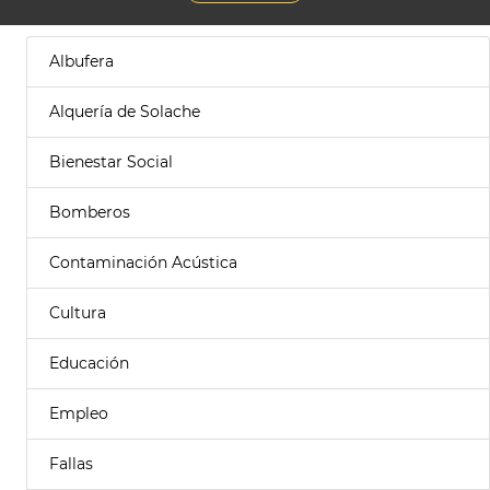
Albufera
Alquería de Solache
Bienestar Social
Bomberos
Contaminación Acústica
Cultura
Educación
Empleo
Fallas