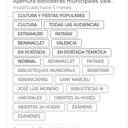
Apertura bibliotecas municipales València 24 horas por exámenes
modificado hace 3 meses
CULTURA Y FIESTAS POPULARES
CULTURA
TODAS LAS AUDIENCIAS
EXTRAMURS
PATRAIX
BENIMACLET
VALENCIA
EN PORTADA
EN PORTADA TEMÁTICA
NORMAL
BENIMACLET
PATRAIX
BIBLIOTEQUES MUNICIPALS
BENIFERRI
ARRANCAPINS
SANT MARCELI
JOSÉ LUIS MORENO
BIBLIOTECAS M
UNICIPALES
OBERTES 24 HORES
ABIERTAS 24 HORAS
EXÀMENS
EXÁMENES