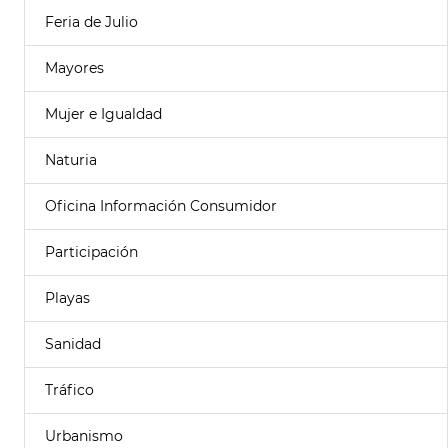
Feria de Julio
Mayores
Mujer e Igualdad
Naturia
Oficina Información Consumidor
Participación
Playas
Sanidad
Tráfico
Urbanismo