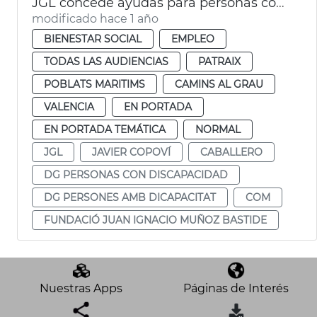
JGL concede ayudas para personas con discapacidad
modificado hace 1 año
BIENESTAR SOCIAL
EMPLEO
TODAS LAS AUDIENCIAS
PATRAIX
POBLATS MARITIMS
CAMINS AL GRAU
VALENCIA
EN PORTADA
EN PORTADA TEMÁTICA
NORMAL
JGL
JAVIER COPOVÍ
CABALLERO
DG PERSONAS CON DISCAPACIDAD
DG PERSONES AMB DICAPACITAT
COM
FUNDACIÓ JUAN IGNACIO MUÑOZ BASTIDE
Nuestras Apps
Páginas de Interés