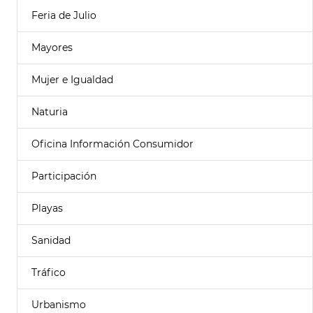
Feria de Julio
Mayores
Mujer e Igualdad
Naturia
Oficina Información Consumidor
Participación
Playas
Sanidad
Tráfico
Urbanismo