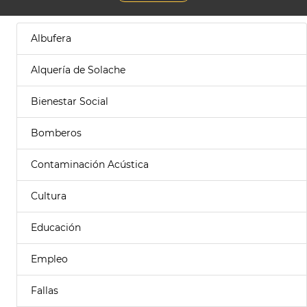
Albufera
Alquería de Solache
Bienestar Social
Bomberos
Contaminación Acústica
Cultura
Educación
Empleo
Fallas